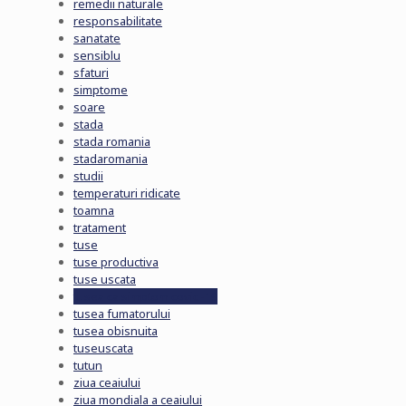
remedii naturale
responsabilitate
sanatate
sensiblu
sfaturi
simptome
soare
stada
stada romania
stadaromania
studii
temperaturi ridicate
toamna
tratament
tuse
tuse productiva
tuse uscata
tusea ca simptom covid-19
tusea fumatorului
tusea obisnuita
tuseuscata
tutun
ziua ceaiului
ziua mondiala a ceaiului