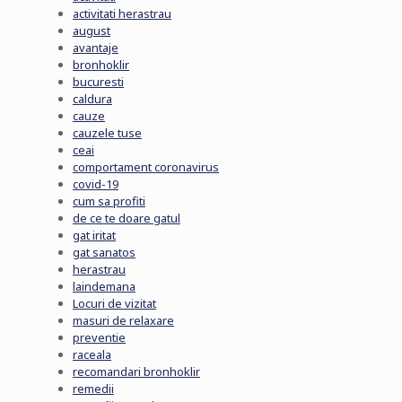
activitati herastrau
august
avantaje
bronhoklir
bucuresti
caldura
cauze
cauzele tuse
ceai
comportament coronavirus
covid-19
cum sa profiti
de ce te doare gatul
gat iritat
gat sanatos
herastrau
laindemana
Locuri de vizitat
masuri de relaxare
preventie
raceala
recomandari bronhoklir
remedii