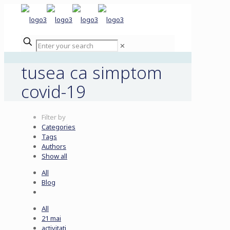
✕
tusea ca simptom
covid-19
Filter by
Categories
Tags
Authors
Show all
All
Blog
All
21 mai
activitati