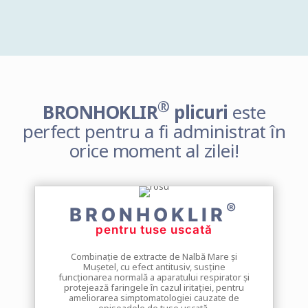
®
BRONHOKLIR
plicuri
este
perfect pentru a fi administrat în
orice moment al zilei!
®
BRONHOKLIR
pentru tuse uscată
Combinație de extracte de Nalbă Mare și
Mușetel, cu efect antitusiv, susține
funcționarea normală a aparatului respirator și
protejează faringele în cazul iritației, pentru
ameliorarea simptomatologiei cauzate de
episoadele de tuse uscată.