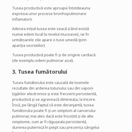
Tusea productivă este aproape întotdeauna
expresia unor procese bronhopulmonare
inflamatorii.
Adesea inițial tusea este seacă (când există
numai edem local la nivelul mucoasei), iar în
următoarele zile apare o tuse umedă (prin
apariția secretiilor)
Tusea productivă poate fi și de origine cardiacă
(de exemplu edem pulmonar acut).
3.
Tusea
fumătorului
Tusea fumătorului este cauzată de toxinele
rezultate din arderea tutunului sau din vaporii
țigărilor electronice și este frecvent persistentă,
productivă și se agravează dimineața, la trezire.
Însă, pe lângă faptul că este deranjantă, tusea
fumătorului poate fi și un simptom al cancerului
pulmonar, mai ales dacă este însoțită și de alte
simptome, cum ar fi răgușeala persistentă,
durerea puternică în piept sau prezența sângelui