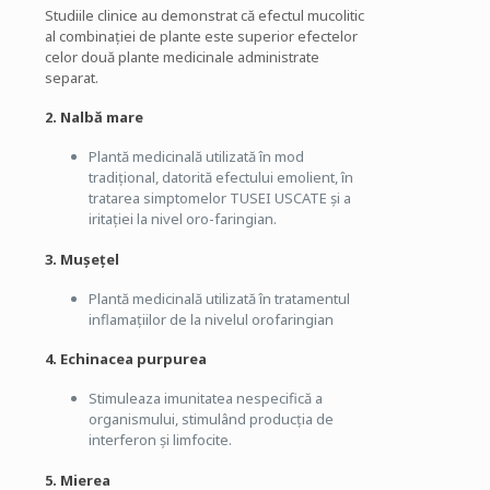
Studiile clinice au demonstrat că efectul mucolitic
al combinaţiei de plante este superior efectelor
celor două plante medicinale administrate
separat.
2.
Nalbă mare
Plantă medicinală utilizată în mod
tradițional, datorită efectului emolient, în
tratarea simptomelor TUSEI USCATE și a
iritației la nivel oro-faringian.
3. Mușețel
Plantă medicinală utilizată în tratamentul
inflamațiilor de la nivelul orofaringian
4. Echinacea purpurea
Stimuleaza imunitatea nespecifică a
organismului, stimulând producția de
interferon și limfocite.
5. Mierea