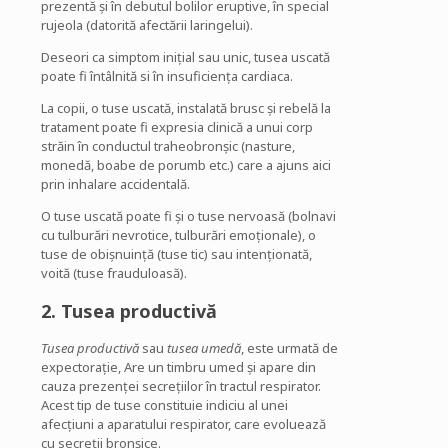
prezentă și în debutul bolilor eruptive, în special
rujeola (datorită afectării laringelui).
Deseori ca simptom inițial sau unic, tusea uscată
poate fi întâlnită si în insuficiența cardiaca.
La copii, o tuse uscată, instalată brusc și rebelă la
tratament poate fi expresia clinică a unui corp
străin în conductul traheobronșic (nasture,
monedă, boabe de porumb etc.) care a ajuns aici
prin inhalare accidentală.
O tuse uscată poate fi și o tuse nervoasă (bolnavi
cu tulburări nevrotice, tulburări emoționale), o
tuse de obișnuință (tuse tic) sau intenționată,
voită (tuse frauduloasă).
2.
Tusea
productivă
Tusea
productivă
sau
tusea
umedă
, este urmată de
expectorație, Are un timbru umed și apare din
cauza prezenței secrețiilor în tractul respirator.
Acest tip de tuse constituie indiciu al unei
afecțiuni a aparatului respirator, care evoluează
cu secreții bronșice.