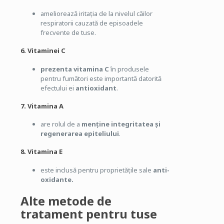
ameliorează iritația de la nivelul căilor
respiratorii cauzată de episoadele
frecvente de tuse.
6. Vitaminei C
prezenta vitamina C
în produsele
pentru fumători este importantă datorită
efectului ei
antioxidant
.
7. Vitamina A
are rolul de a
menține integritatea și
regenerarea epiteliului
.
8. Vitamina E
este inclusă pentru proprietățile sale
anti-
oxidante.
Alte metode de
tratament pentru tuse