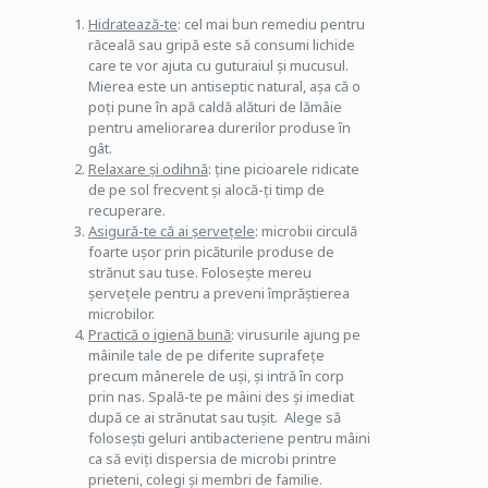
Hidratează-te
: cel mai bun remediu pentru
răceală sau gripă este să consumi lichide
care te vor ajuta cu guturaiul și mucusul.
Mierea este un antiseptic natural, așa că o
poți pune în apă caldă alături de lămâie
pentru ameliorarea durerilor produse în
gât.
Relaxare și odihnă
: ține picioarele ridicate
de pe sol frecvent și alocă-ți timp de
recuperare.
Asigură-te că ai șervețele
: microbii circulă
foarte ușor prin picăturile produse de
strănut sau tuse. Folosește mereu
șervețele pentru a preveni împrăștierea
microbilor.
Practică o igienă bună
: virusurile ajung pe
mâinile tale de pe diferite suprafețe
precum mânerele de uși, și intră în corp
prin nas. Spală-te pe mâini des și imediat
după ce ai strănutat sau tușit. Alege să
folosești geluri antibacteriene pentru mâini
ca să eviți dispersia de microbi printre
prieteni, colegi și membri de familie.