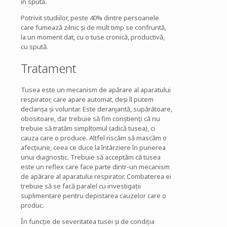
în spută.
Potrivit studiilor, peste 40% dintre persoanele
care fumează zilnic și de mult timp se confruntă,
la un moment dat, cu o tuse cronică, productivă,
cu spută.
Tratament
Tusea este un mecanism de apărare al aparatului
respirator, care apare automat, deşi îl putem
declanşa şi voluntar. Este deranjantă, supărătoare,
obositoare, dar trebuie să fim conştienţi că nu
trebuie să tratăm simpltomul (adică tusea), ci
cauza care o produce. Altfel riscăm să mascăm o
afecţiune, ceea ce duce la întârziere în punerea
unui diagnostic. Trebuie să acceptăm că tusea
este un reflex care face parte dintr-un mecanism
de apărare al aparatului respirator. Combaterea ei
trebuie să se facă paralel cu investigaţii
suplimentare pentru depistarea cauzelor care o
produc.
În funcţie de severitatea tusei şi de condiţia