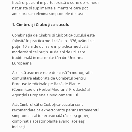
fiecărui pacient în parte, există o serie de remedii
naturiste si suplimente alimentare care pot
ameliora sau elimina simptomele de tuse.
1.
Cimbru şi Ciuboţica-cuculu
Combinaţia de Cimbru şi Ciuboţica-cucului este
folosită în practica medicală din 1976, având cel
puţin 10 ani de utilizare în practica medicală
modernă şi cel puţin 30 de ani de utilizare
tradiţională în mai multe ţări din Uniunea
Europeană.
Această asociere este descrisă în monografia
comunitară elaborată de Comitetul pentru
Produse Medicinale pe Bază de Plante
(Committee on Herbal Medicinal Products) al
Agenţiei Europene a Medicamentului.
Atât Cimbrul cât şi Ciuboţica-cucului sunt
recomandate ca expectorante pentru tratamentul
simptomatic al tusei asociată răcelii şi gripei,
combinaţia acestor plante având aceleaşi
indicaţii.