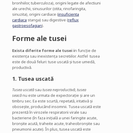
bronhiilor, tuberculoza), origini legate de afectiuni
ale urechii, sinusurilor (otita, rinofaringita,
sinuzita), origini cardiace (
insuficienta
cardiaca
stanga) sau digestive (
reflux
gastroesofagian
).
Forme ale tusei
Exista
diferite
forme
ale
tusei
i
n funcție de
existența sau inexistența secretiilor. Astfel tusea
este de două feluri: tuse uscată și tuse umedă,
productivă.
1.
Tusea
uscată
Tusea
uscată
sau
tusea
neproductivă
,
tusea
seacă
nu este urmata de expectorație și are un
timbru sec. Ea este scurtă, repetată, iritativă și
obosește, producând insomnii. Tusea uscată este
prezentă în virozele respiratorii virale sau
bacteriene (în faza inițială a unei faringite acute,
bronșite acută, traheite acute, traheobronșite sau
pneumonii acute). În plus, tusea uscată este